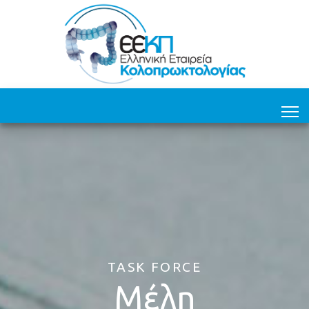
TASK FORCE
Μέλη