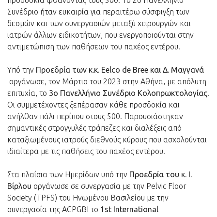
προσδοκία φθάνοντας τους 500. Το 2ο Πανελλήνιο
Συνέδριο ήταν ευκαιρία για περαιτέρω σύσφιγξη των
δεσμών και των συνεργασιών μεταξύ χειρουργών και
ιατρών άλλων ειδικοτήτων, που ενεργοποιούνται στην
αντιμετώπιση των παθήσεων του παχέος εντέρου.
Υπό την
Προεδρία των κ.κ. Eelco de Bree και Δ. Μαγγανά
οργάνωσε, τον Μάρτιο του 2023 στην Αθήνα, με απόλυτη
επιτυχία, το
3ο Πανελλήνιο Συνέδριο Κολοπρωκτολογίας
.
Οι συμμετέχοντες ξεπέρασαν κάθε προσδοκία και
ανήλθαν πάλι περίπου στους 500. Παρουσιάστηκαν
σημαντικές στρογγυλές τράπεζες και διαλέξεις από
καταξιωμένους ιατρούς διεθνούς κύρους που ασχολούνται
ιδιαίτερα με τις παθήσεις του παχέος εντέρου.
Στα πλαίσια των Ημερίδων υπό την
Προεδρία του κ. Ι.
Βίρλου
οργάνωσε σε συνεργασία με την Pelvic Floor
Society (TPFS) του Ηνωμένου Βασιλείου με την
συνεργασία της ACPGBI το
1st International