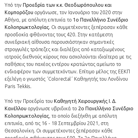
Υπό την
Προεδρία των κ.κ. Θεοδωρόπουλου και
Κομπορόζου
οργάνωσε, τον Ιανουάριο του 2020 στην
Αθήνα, με απόλυτη επιτυχία το
1ο Πανελλήνιο Συνέδριο
Κολοπρωκτολογίας
. Οι συμμετέχοντες ξεπέρασαν κάθε
προσδοκία φθάνοντας τους 420. Στην κατάμεστη
συνεδριακή αίθουσα παρουσιάστηκαν σημαντικές
στρογγυλές τράπεζες και διαλέξεις από καταξιωμένους
ιατρούς διεθνούς κύρους που ασχολούνται ιδιαίτερα με τις
παθήσεις του παχέος εντέρου κρατώντας αμείωτο το
ενδιαφέρον των συμμετεχόντων. Επίτιμο μέλος της ΕΕΚΠ
εξελέγη ο γνωστός ΄Colorectal΄ Καθηγητής του Λονδίνου
Paris Tekkis.
Υπό την Προεδρία του
Καθηγητή Χειρουργικής Ι. Δ.
Κανέλλου
οργάνωσε υβριδικά το
2ο Πανελλήνιο Συνέδριο
Κολοπρωκτολογίας
, το οποίο διεξήχθη με απόλυτη
επιτυχία, από τις 16 - 18 Σεπτεμβρίου 2021, στη
Θεσσαλονίκη. Οι συμμετέχοντες ξεπέρασαν κάθε