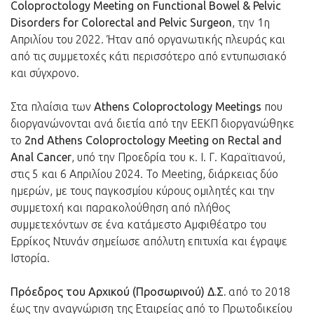
Coloproctology Meeting on Functional Bowel & Pelvic
Disorders for Colorectal and Pelvic Surgeon
, την 1η
Απριλίου του 2022. Ήταν από οργανωτικής πλευράς και
από τις συμμετοχές κάτι περισσότερο από εντυπωσιακό
και σύγχρονο.
Στα πλαίσια των
Athens Coloproctology Meetings
που
διοργανώνονται ανά διετία από την ΕΕΚΠ διοργανώθηκε
το
2nd Athens Coloproctology Meeting on Rectal and
Anal Cancer
, υπό την Προεδρία του κ. Ι. Γ. Καραϊτιανού,
στις 5 και 6 Απριλίου 2024. Το Meeting, διάρκειας δύο
ημερών, με τους παγκοσμίου κύρους ομιλητές και την
συμμετοχή και παρακολούθηση από πλήθος
συμμετεχόντων σε ένα κατάμεστο Αμφιθέατρο του
Ερρίκος Ντυνάν σημείωσε απόλυτη επιτυχία και έγραψε
Ιστορία.
Πρόεδρος του Αρχικού (Προσωρινού) Δ.Σ.
από το 2018
έως την αναγνώριση της Εταιρείας από το Πρωτοδικείου