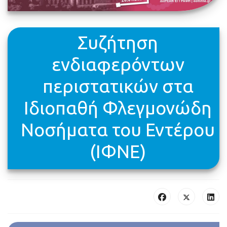
Συζήτηση
ενδιαφερόντων
περιστατικών στα
Ιδιοπαθή Φλεγμονώδη
Νοσήματα του Εντέρου
(ΙΦΝΕ)