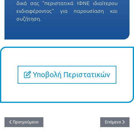
δικά σας "περιστατικά ΙΦΝΕ ιδιαίτερου
ενδιαφέροντος" για παρουσίαση και
συζήτηση.
Υποβολή Περιστατικών
Προηγούμενο άρθρο: Φόρμα Εκδήλωσης Ενδιαφέροντος HERCO
Επόμενο άρθρο: 
Προηγούμενο
Επόμενο